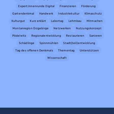
Expert:innenrunde Digital
Finanzieren
Förderung
Gartendenkmal
Handwerk
Industriekultur
Klimaschutz
Kulturgut
Kurz erklärt
Labortag
Lehmbau
Mitmachen
Montanregion Erzgebirge
Netzwerken
Nutzungskonzept
Pödelwitz
Regionalentwicklung
Restaurieren
Sanieren
Schädlinge
Spinnmühlen
Stadt(teil)entwicklung
Tag des offenen Denkmals
Thementag
Unterstützen
Wissenschaft