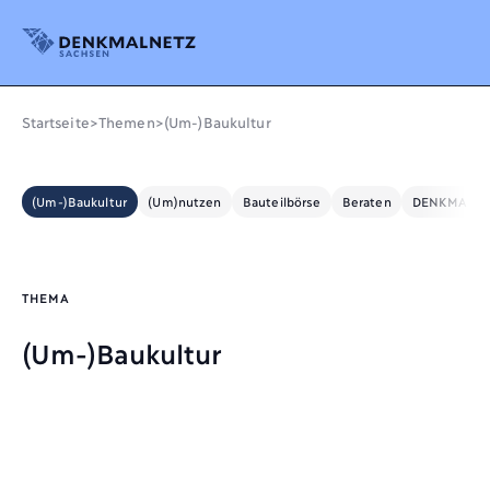
Denkmalnetz Sachsen
Startseite
>
Themen
>
(Um-)Baukultur
(Um-)Baukultur
(Um)nutzen
Bauteilbörse
Beraten
DENKMALE L
THEMA
(Um-)Baukultur