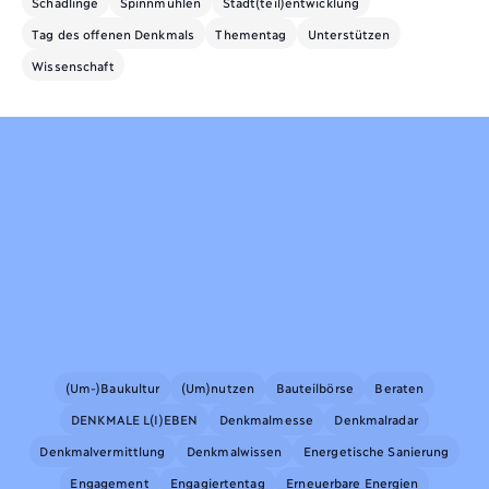
Schädlinge
Spinnmühlen
Stadt(teil)entwicklung
Tag des offenen Denkmals
Thementag
Unterstützen
Wissenschaft
(Um-)Baukultur
(Um)nutzen
Bauteilbörse
Beraten
DENKMALE L(I)EBEN
Denkmalmesse
Denkmalradar
Denkmalvermittlung
Denkmalwissen
Energetische Sanierung
Engagement
Engagiertentag
Erneuerbare Energien