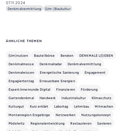
07.11.2024
Denkmalvermittlung
(Um-)Baukultur
ÄHNLICHE THEMEN
(Um)nutzen
Bauteilbörse
Beraten
DENKMALE L(I)EBEN
Denkmalmesse
Denkmalradar
Denkmalvermittlung
Denkmalwissen
Energetische Sanierung
Engagement
Engagiertentag
Erneuerbare Energien
Expert:innenrunde Digital
Finanzieren
Förderung
Gartendenkmal
Handwerk
Industriekultur
Klimaschutz
Kulturgut
Kurz erklärt
Labortag
Lehmbau
Mitmachen
Montanregion Erzgebirge
Netzwerken
Nutzungskonzept
Pödelwitz
Regionalentwicklung
Restaurieren
Sanieren