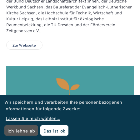
der Bund Deutscher Landschaftsarchitekt:innen, der Deutsche
Werkbund Sachsen, das Baureferat der Evangelisch-Lutherischen
Kirche Sachsen, die Hochschule für Technik, Wirtschaft und
Kultur Leipzig, das Leibniz Institut für ökologische
Raumentwicklung, die TU Dresden und der Förderverein
Zeitgenossen e.V..
Zur Webseite
Wir speichern und verarbeiten Ihre personenbezogenen
Informationen für folgende Zwecke:
Lassen Sie mich wählen
...
Menü öffnen
Menü
Ich lehne ab
Das ist ok