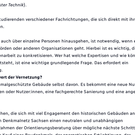
ter Technik
).
Studierenden verschiedener Fachrichtungen, die sich direkt mit ih
n.
 auch über einzelne Personen hinausgehen, ist notwendig, wenn 
en oder anderen Organisationen geht. Hierbei ist es wichtig, d
arbeit zu konkretisieren. Wer hat welche Expertisen und wie kön
steht, ist eine wichtige grundlegende Frage. Das erfordert ein
g.
wert der Vernetzung?
 denkmalgeschützte Gebäude selbst davon. Es bekommt eine neue Nu
nen oder Nutzer:innen, eine fachgerechte Sanierung und eine an
chen, die sich mit viel Engagement den historischen Gebäuden 
m Denkmalnetz Sachsen einen neutralen und unabhängigen
 Rahmen der Orientierungsberatung über mögliche nächste Schritte
m Kauf eines Baudenkmals, der energetischen Ertüchtigung, der