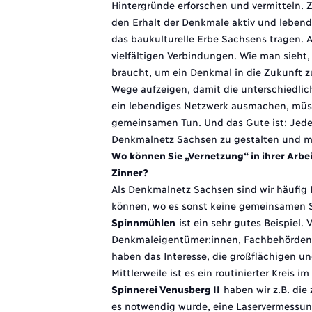
Hintergründe erforschen und vermitteln. Z
den Erhalt der Denkmale aktiv und lebendi
das baukulturelle Erbe Sachsens tragen. 
vielfältigen Verbindungen. Wie man sieht,
braucht, um ein Denkmal in die Zukunft z
Wege aufzeigen, damit die unterschiedl
ein lebendiges Netzwerk ausmachen, müss
gemeinsamen Tun. Und das Gute ist: Jeder
Denkmalnetz Sachsen zu gestalten und m
Wo können Sie „Vernetzung“ in ihrer Arbe
Zinner?
Als Denkmalnetz Sachsen sind wir häufig 
können, wo es sonst keine gemeinsamen S
Spinnmühlen
ist ein sehr gutes Beispiel.
Denkmaleigentümer:innen, Fachbehörden
haben das Interesse, die großflächigen u
Mittlerweile ist es ein routinierter Kreis 
Spinnerei Venusberg II
haben wir z.B. die
es notwendig wurde, eine Laservermessun