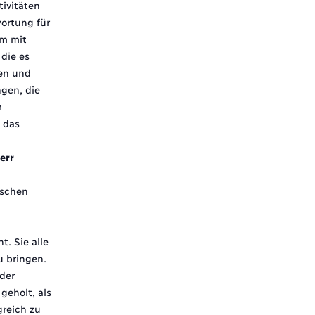
tivitäten
ortung für
em mit
die es
fen und
gen, die
m
 das
err
uschen
 Sie alle
u bringen.
 der
geholt, als
reich zu