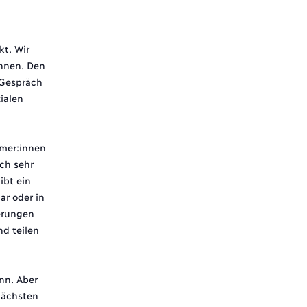
t. Wir
önnen. Den
 Gespräch
ialen
ümer:innen
ch sehr
ibt ein
r oder in
erungen
d teilen
nn. Aber
nächsten