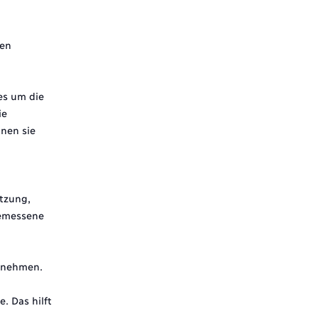
ren
es um die
ie
nen sie
tzung,
gemessene
annehmen.
. Das hilft