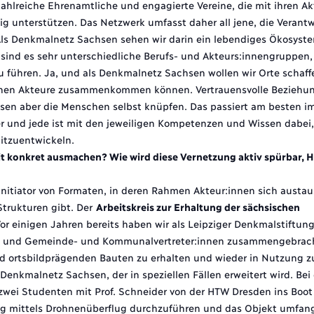
ahlreiche Ehrenamtliche und engagierte Vereine, die mit ihren Ak
g unterstützen. Das Netzwerk umfasst daher all jene, die Verantw
Als Denkmalnetz Sachsen sehen wir darin ein lebendiges Ökosyst
 sind es sehr unterschiedliche Berufs- und Akteurs:innengruppen, 
u führen. Ja, und als Denkmalnetz Sachsen wollen wir Orte schaf
ichen Akteure zusammenkommen können. Vertrauensvolle Beziehun
en aber die Menschen selbst knüpfen. Das passiert am besten i
 und jede ist mit den jeweiligen Kompetenzen und Wissen dabei,
itzuentwickeln.
it konkret ausmachen? Wie wird diese Vernetzung aktiv spürbar, H
Initiator von Formaten, in deren Rahmen Akteur:innen sich austa
trukturen gibt. Der
Arbeitskreis zur Erhaltung der sächsischen
 Vor einigen Jahren bereits haben wir als Leipziger Denkmalstiftung
 und Gemeinde- und Kommunalvertreter:innen zusammengebracht.
nd ortsbildprägenden Bauten zu erhalten und wieder in Nutzung z
im Denkmalnetz Sachsen, der in speziellen Fällen erweitert wird. Bei
 zwei Studenten mit Prof. Schneider von der
HTW Dresden
ins Boot 
g mittels Drohnenüberflug durchzuführen und das Objekt umfang