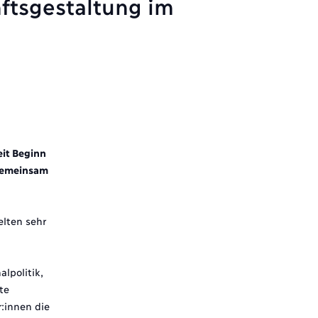
ftsgestaltung im
it Beginn
 gemeinsam
elten sehr
lpolitik,
te
:innen die