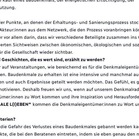
utzung.
der Punkte, an denen der Erhaltungs- und Sanierungsprozess stock
 Akteur:innen aus dem Netzwerk, die den Prozess voranbringen k
 vor allem darin, dass wir verschiedene Beteiligte zusammen ins
zierten Sichtweisen zwischen ökonomischen, ökologischen und soz
 die Gesellschaft wieder sichtbar.
 Geschichten, die es wert sind, erzählt zu werden?
r auf Veranstaltungen, wie bereichernd es für die Denkmaleigent
hen. Baudenkmale zu erhalten ist eine intensive und manchmal au
en und auch Ergebnisse geteilt werden möchten. Das Gefühl, es g
otivieren. Deshalb freuen wir uns, wenn auf unserem Denkmalrada
ümer:innen zu Wort kommen und ihre Inspiration und Herausford
ALE L(I)EBEN
“
kommen die Denkmaleigentümer:innen zu Wort un
iterien?
ss die Gefahr des Verlustes eines Baudenkmales gebannt werden ka
fekte, die bei den Beratenen eintreten, indem sie eben genau den 