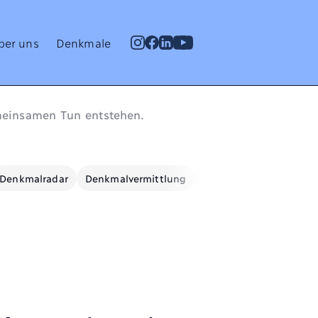
ber uns
Denkmale
meinsamen Tun entstehen.
Denkmalradar
Denkmalvermittlung
Denkmalwissen
Ene