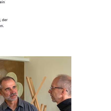
ein
, der
en.