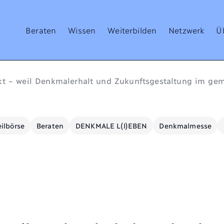
Beraten
Wissen
Weiterbilden
Netzwerk
Ü
kt – weil Denkmalerhalt und Zukunftsgestaltung im ge
ilbörse
Beraten
DENKMALE L(I)EBEN
Denkmalmesse