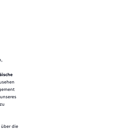
,
äische
zusehen
agement
 unseres
zu
 über die