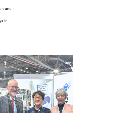
en und -
gt in