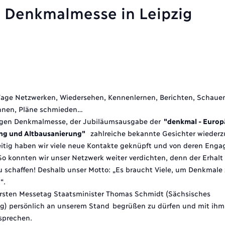
 Denkmalmesse in Leipzig
Tage Netzwerken, Wiedersehen, Kennenlernen, Berichten, Schauen
innen, Pläne schmieden…
rigen Denkmalmesse, der Jubiläumsausgabe der
"denkmal - Europ
ung und Altbausanierung"
zahlreiche bekannte Gesichter wieder
itig haben wir viele neue Kontakte geknüpft und von deren Eng
o konnten wir unser Netzwerk weiter verdichten, denn der Erhalt
u schaffen! Deshalb unser Motto: „Es braucht Viele, um Denkmale 
n“.
 ersten Messetag Staatsminister Thomas Schmidt (Sächsisches
ng) persönlich an unserem Stand
begrüßen zu dürfen und mit ihm
sprechen.