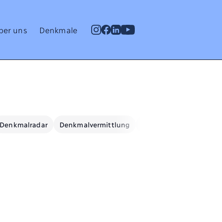
ber uns
Denkmale
Denkmalradar
Denkmalvermittlung
Denkmalwissen
Ene