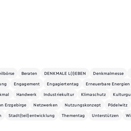
ilbörse
Beraten
DENKMALE L(I)EBEN
Denkmalmesse
rung
Engagement
Engagiertentag
Erneuerbare Energien
kmal
Handwerk
Industriekultur
Klimaschutz
Kulturgu
n Erzgebirge
Netzwerken
Nutzungskonzept
Pödelwitz
n
Stadt(teil)entwicklung
Thementag
Unterstützen
Wi