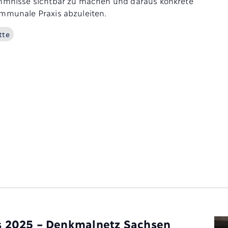
mmnisse sichtbar zu machen und daraus konkrete
mmunale Praxis abzuleiten.
tte
s 2025 – Denkmalnetz Sachsen