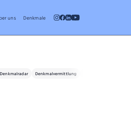
ber uns
Denkmale
Denkmalradar
Denkmalvermittlung
Denkmalwissen
Ene