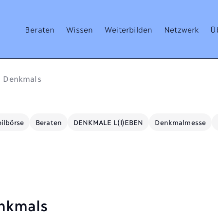
Beraten
Wissen
Weiterbilden
Netzwerk
Ü
n Denkmals
ilbörse
Beraten
DENKMALE L(I)EBEN
Denkmalmesse
enkmals