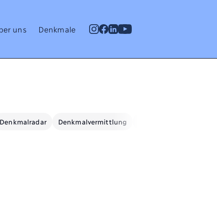
ber uns
Denkmale
Denkmalradar
Denkmalvermittlung
Denkmalwissen
Ene