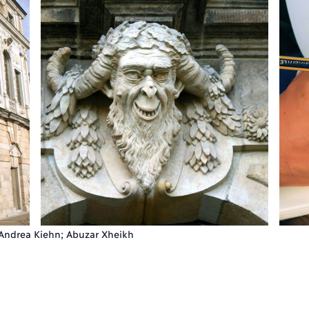
Andrea Kiehn; Abuzar Xheikh