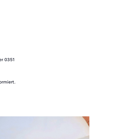
er 0351
ormiert.