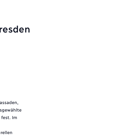
Dresden
Fassaden,
usgewählte
fest. Im
rellen