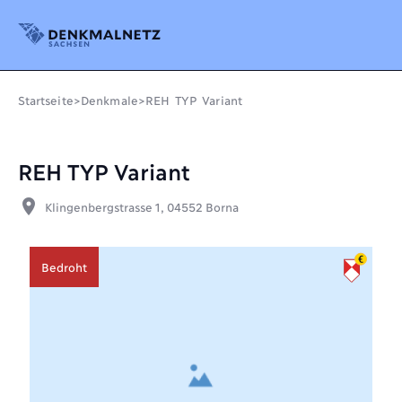
Denkmalnetz Sachsen
Startseite
>
Denkmale
>
REH TYP Variant
REH TYP Variant
place
Klingenbergstrasse 1, 04552 Borna
Bedroht