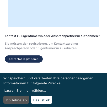
Kontakt zu Eigentümer:in oder Ansprechpartner:in aufnehmen?
Sie müssen sich registrieren, um Kontakt zu einer
Ansprechperson oder Eigentümer:in zu erhalten.
Kostenlos registrieren
Wir speichern und verarbeiten Ihre personenbezogenen
Informationen für folgende Zwecke:
Lassen Sie mich wählen
...
Menü öffnen
Menü
Ich lehne ab
Das ist ok