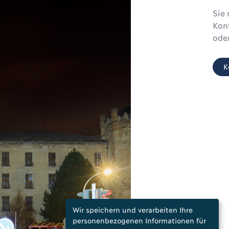
Sie 
Kon
oder
K
Wir speichern und verarbeiten Ihre
personenbezogenen Informationen für