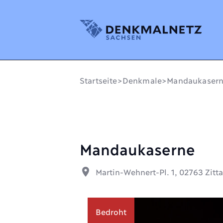
Denkmalnetz Sachsen
Startseite
>
Denkmale
>
Mandaukaser
Mandaukaserne
place
Martin-Wehnert-Pl. 1, 02763 Zitt
Bedroht