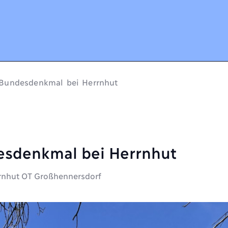
 Bundesdenkmal bei Herrnhut
esdenkmal bei Herrnhut
rrnhut OT Großhennersdorf