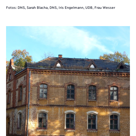
Fotos: DNS, Sarah Blacha, DNS, Iris Engelmann, UDB, Frau Wesser