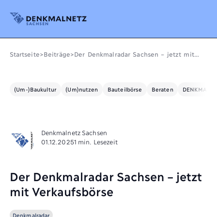
Denkmalnetz Sachsen
Startseite
>
Beiträge
>
Der Denkmalradar Sachsen – jetzt mit
Verkaufsbörse
(Um-)Baukultur
(Um)nutzen
Bauteilbörse
Beraten
DENKMALE L
Denkmalnetz Sachsen
01.12.2025
1 min. Lesezeit
Der Denkmalradar Sachsen – jetzt
mit Verkaufsbörse
Denkmalradar