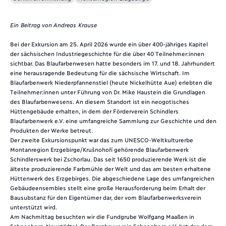
Ein Beitrag von Andreas Krause
Bei der Exkursion am 25. April 2026 wurde ein über 400-jähriges Kapitel
der sächsischen Industriegeschichte für die über 40 Teilnehmer:innen
sichtbar. Das Blaufarbenwesen hatte besonders im 17. und 18. Jahrhundert
eine herausragende Bedeutung für die sächsische Wirtschaft. Im
Blaufarbenwerk Niederpfannenstiel (heute Nickelhütte Aue) erlebten die
Teilnehmer:innen unter Führung von Dr. Mike Haustein die Grundlagen
des Blaufarbenwesens. An diesem Standort ist ein neogotisches
Hüttengebäude erhalten, in dem der Förderverein Schindlers
Blaufarbenwerk e.V. eine umfangreiche Sammlung zur Geschichte und den
Produkten der Werke betreut.
Der zweite Exkursionspunkt war das zum UNESCO-Weltkulturerbe
Montanregion Erzgebirge/Krušnohoří gehörende Blaufarbenwerk
Schindlerswerk bei Zschorlau. Das seit 1650 produzierende Werk ist die
älteste produzierende Farbmühle der Welt und das am besten erhaltene
Hüttenwerk des Erzgebirges. Die abgeschiedene Lage des umfangreichen
Gebäudeensembles stellt eine große Herausforderung beim Erhalt der
Bausubstanz für den Eigentümer dar, der vom Blaufarbenwerksverein
unterstützt wird.
Am Nachmittag besuchten wir die Fundgrube Wolfgang Maaßen in
Schneeberg-Neustädtel. Der Bergbauverein Schneeberg e.V. hat das dem