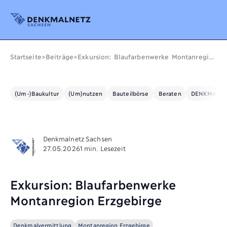
Denkmalnetz Sachsen
Startseite
>
Beiträge
>
Exkursion: Blaufarbenwerke Montanregion
Erzgebirge
(Um-)Baukultur
(Um)nutzen
Bauteilbörse
Beraten
DENKMALE L
Denkmalnetz Sachsen
27.05.2026
1 min. Lesezeit
Exkursion: Blaufarbenwerke
Montanregion Erzgebirge
Denkmalvermittlung
Montanregion Erzgebirge