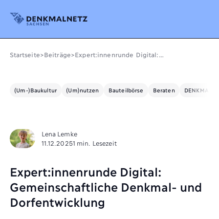
Denkmalnetz Sachsen
Startseite
>
Beiträge
>
Expert:innenrunde Digital:
Gemeinschaftliche Denkmal- und
Dorfentwicklung
(Um-)Baukultur
(Um)nutzen
Bauteilbörse
Beraten
DENKMALE L
Lena Lemke
11.12.2025
1 min. Lesezeit
Expert:innenrunde Digital:
Gemeinschaftliche Denkmal- und
Dorfentwicklung